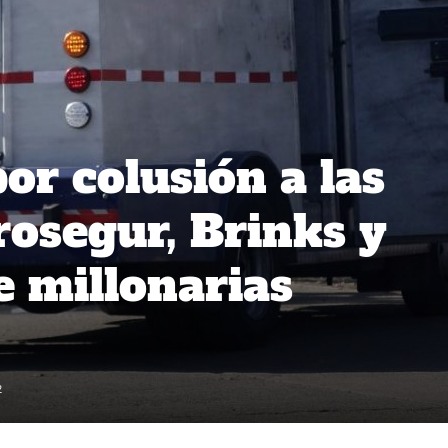
or colusión a las
osegur, Brinks y
e millonarias
2