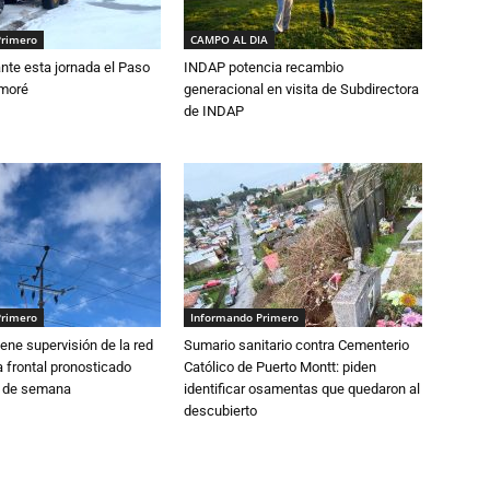
Primero
CAMPO AL DIA
nte esta jornada el Paso
INDAP potencia recambio
amoré
generacional en visita de Subdirectora
de INDAP
Primero
Informando Primero
ne supervisión de la red
Sumario sanitario contra Cementerio
 frontal pronosticado
Católico de Puerto Montt: piden
n de semana
identificar osamentas que quedaron al
descubierto