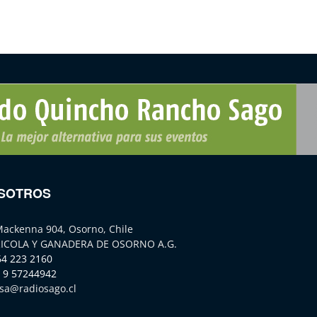
SOTROS
Mackenna 904, Osorno, Chile
ICOLA Y GANADERA DE OSORNO A.G.
64 223 2160
 9 57244942
sa@radiosago.cl