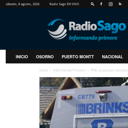
sábado, 8 agosto, 2026
Radio Sago EN VIVO
RadioSago
INICIO
OSORNO
PUERTO MONTT
NACIONAL
Inicio
Informando Primero
FNE acusó por colusión 