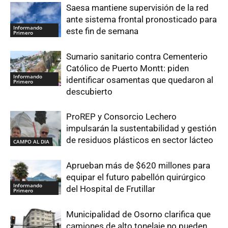
Saesa mantiene supervisión de la red
ante sistema frontal pronosticado para
Informando
este fin de semana
Primero
Sumario sanitario contra Cementerio
Católico de Puerto Montt: piden
Informando
identificar osamentas que quedaron al
Primero
descubierto
ProREP y Consorcio Lechero
impulsarán la sustentabilidad y gestión
de residuos plásticos en sector lácteo
CAMPO AL DIA
Aprueban más de $620 millones para
equipar el futuro pabellón quirúrgico
Informando
del Hospital de Frutillar
Primero
Municipalidad de Osorno clarifica que
camiones de alto tonelaje no pueden