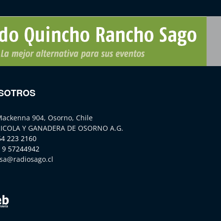
SOTROS
Mackenna 904, Osorno, Chile
ICOLA Y GANADERA DE OSORNO A.G.
64 223 2160
 9 57244942
sa@radiosago.cl