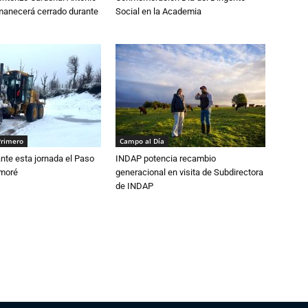
anecerá cerrado durante
Social en la Academia
Primero
Campo al Día
nte esta jornada el Paso
INDAP potencia recambio
amoré
generacional en visita de Subdirectora
de INDAP