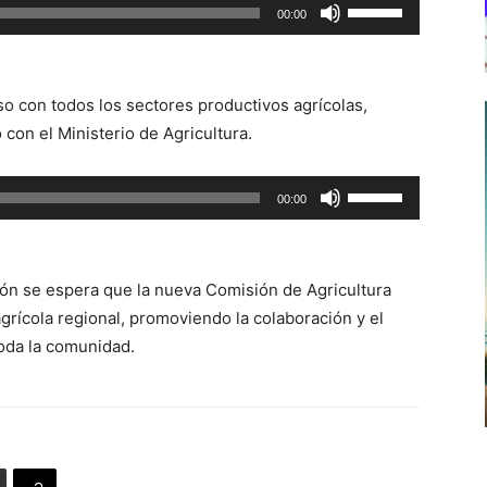
Utiliza
00:00
las
teclas
de
 con todos los sectores productivos agrícolas,
flecha
con el Ministerio de Agricultura.
arriba/abajo
para
Utiliza
00:00
aumentar
las
o
teclas
disminuir
de
el
ión se espera que la nueva Comisión de Agricultura
flecha
volumen.
 agrícola regional, promoviendo la colaboración y el
arriba/abajo
toda la comunidad.
para
aumentar
o
disminuir
el