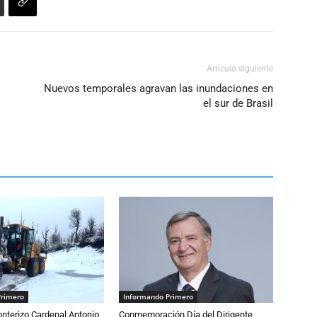
volumen.
Artículo siguiente
Nuevos temporales agravan las inundaciones en
el sur de Brasil
Primero
Informando Primero
nterizo Cardenal Antonio
Conmemoración Día del Dirigente