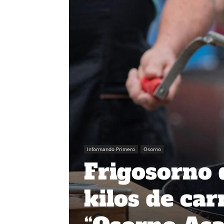
Informando Primero
Osorno
Frigosorno 
kilos de car