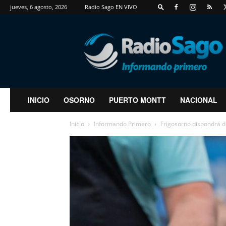
jueves, 6 agosto, 2026
Radio Sago EN VIVO
RadioSago
INICIO
OSORNO
PUERTO MONTT
NACIONAL
Inicio
Informando Primero
Frigosorno dispondrá de