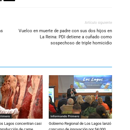
Artículo siguiente
as
Vuelco en muerte de padre con sus dos hijos en
La Reina: PDI detiene a cuñado como
sospechoso de triple homicidio
Primero
Informando Primero
Los Lagos concentran casi
Gobierno Regional de Los Lagos lanzó
 producción de carne
concurso de innovación por $4.000