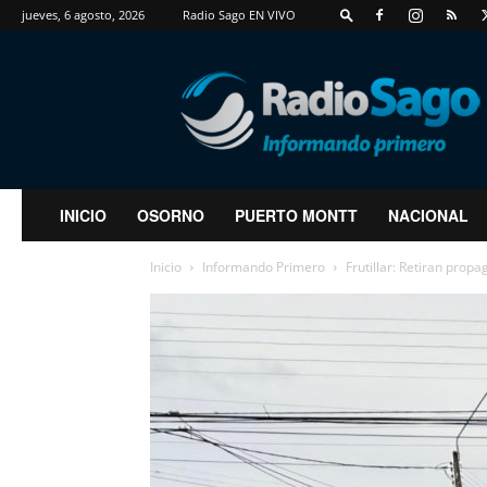
jueves, 6 agosto, 2026
Radio Sago EN VIVO
RadioSago
INICIO
OSORNO
PUERTO MONTT
NACIONAL
Inicio
Informando Primero
Frutillar: Retiran prop