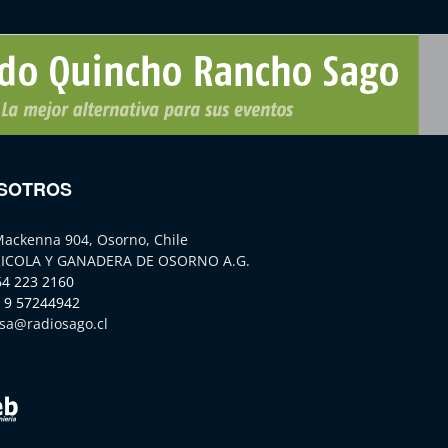
SOTROS
Mackenna 904, Osorno, Chile
ICOLA Y GANADERA DE OSORNO A.G.
64 223 2160
 9 57244942
sa@radiosago.cl