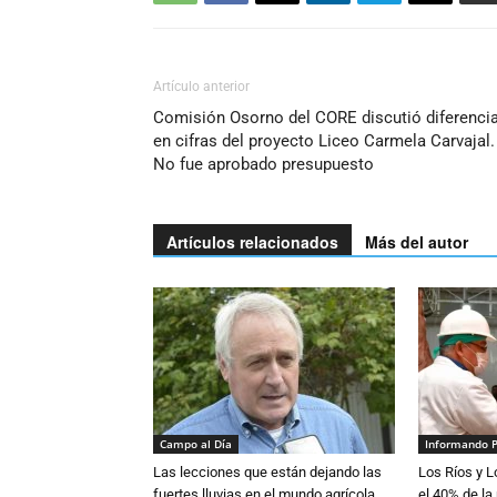
Artículo anterior
Comisión Osorno del CORE discutió diferenci
en cifras del proyecto Liceo Carmela Carvajal.
No fue aprobado presupuesto
Artículos relacionados
Más del autor
Campo al Día
Informando 
Las lecciones que están dejando las
Los Ríos y 
fuertes lluvias en el mundo agrícola
el 40% de la