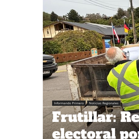
Informando Primero
Noticias Regionales
Frutillar: 
electoral po