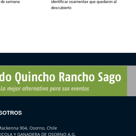
n de semana
identificar osamentas que quedaron al
descubierto
SOTROS
Mackenna 904, Osorno, Chile
ICOLA Y GANADERA DE OSORNO A.G.