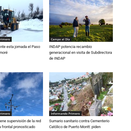
Primero
Campo al Día
nte esta jornada el Paso
INDAP potencia recambio
amoré
generacional en visita de Subdirectora
de INDAP
Primero
Informando Primero
ne supervisión de la red
Sumario sanitario contra Cementerio
 frontal pronosticado
Católico de Puerto Montt: piden