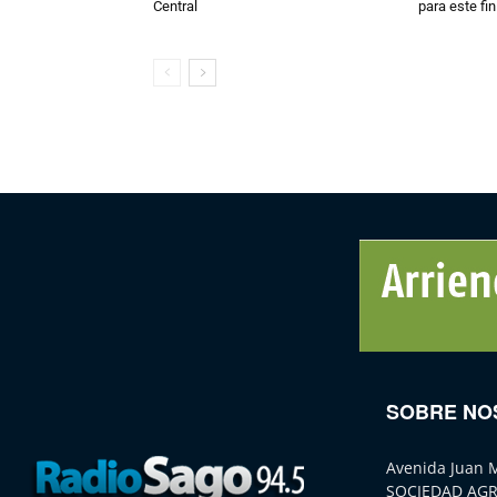
Central
para este fi
SOBRE NO
Avenida Juan 
SOCIEDAD AGR