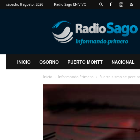
sábado, 8 agosto, 2026
Radio Sago EN VIVO
RadioSago
INICIO
OSORNO
PUERTO MONTT
NACIONAL
Inicio
Informando Primero
Fuerte sismo se percibe