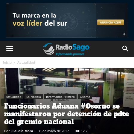
Inicio
Actualidad
Actualidad
Es Noticia
Informando Primero
Osorno
Funcionarios Aduana #Osorno se
manifestaron por detención de pdte
del gremio nacional
Por
Claudia Mora
-
31 de mayo de 2017
1258