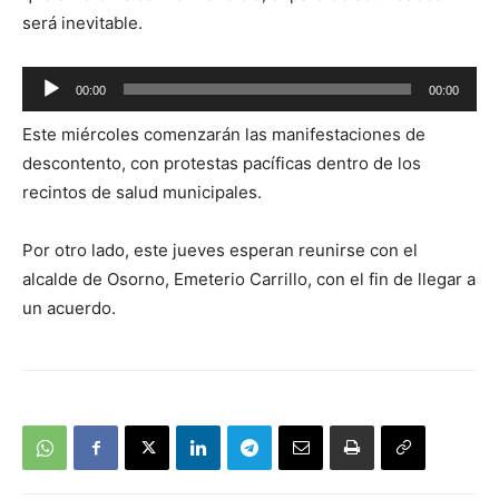
será inevitable.
Reproductor
00:00
00:00
de
Este miércoles comenzarán las manifestaciones de
audio
descontento, con protestas pacíficas dentro de los
recintos de salud municipales.
Por otro lado, este jueves esperan reunirse con el
alcalde de Osorno, Emeterio Carrillo, con el fin de llegar a
un acuerdo.