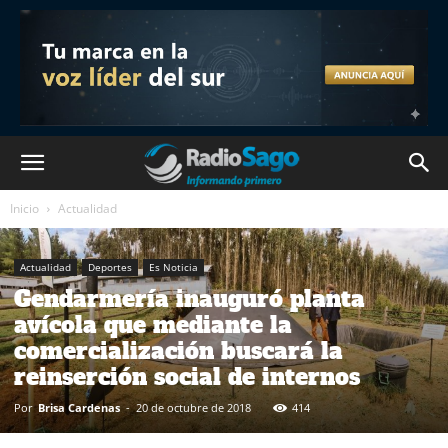
Inicio
Actualidad
Actualidad
Deportes
Es Noticia
Gendarmería inauguró planta
avícola que mediante la
comercialización buscará la
reinserción social de internos
Por
Brisa Cardenas
-
20 de octubre de 2018
414