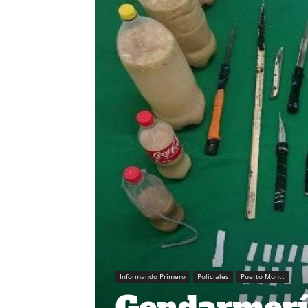
Informando Primero
Policiales
Puerto Montt
Gendarmerí