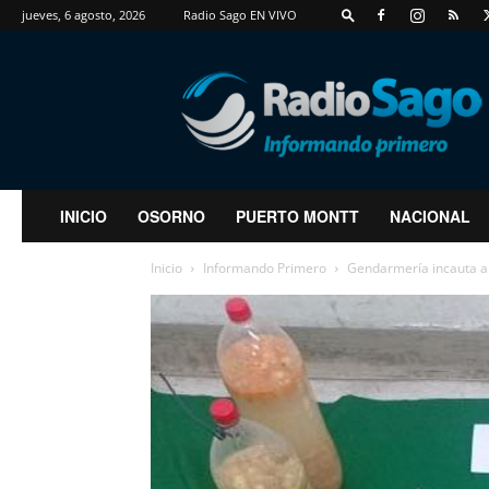
jueves, 6 agosto, 2026
Radio Sago EN VIVO
RadioSago
INICIO
OSORNO
PUERTO MONTT
NACIONAL
Inicio
Informando Primero
Gendarmería incauta ar