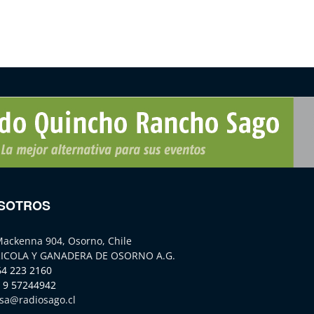
SOTROS
Mackenna 904, Osorno, Chile
ICOLA Y GANADERA DE OSORNO A.G.
64 223 2160
 9 57244942
sa@radiosago.cl