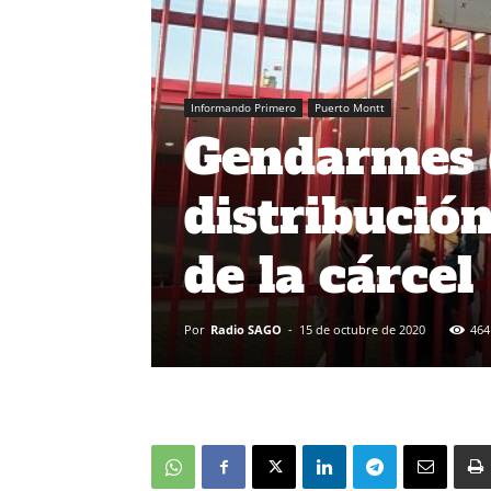
Informando Primero
Puerto Montt
Gendarmes 
distribución
de la cárcel
Por
Radio SAGO
-
15 de octubre de 2020
464