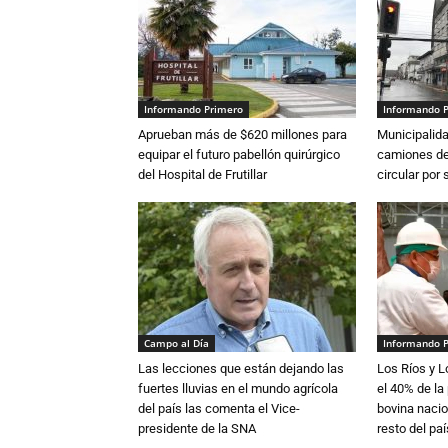
Informando Primero
Informando 
Aprueban más de $620 millones para
Municipalida
equipar el futuro pabellón quirúrgico
camiones de 
del Hospital de Frutillar
circular por
Campo al Día
Informando 
Las lecciones que están dejando las
Los Ríos y 
fuertes lluvias en el mundo agrícola
el 40% de la
del país las comenta el Vice-
bovina nacio
presidente de la SNA
resto del paí