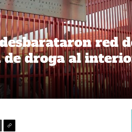
desbarataron red d
 de droga al interio