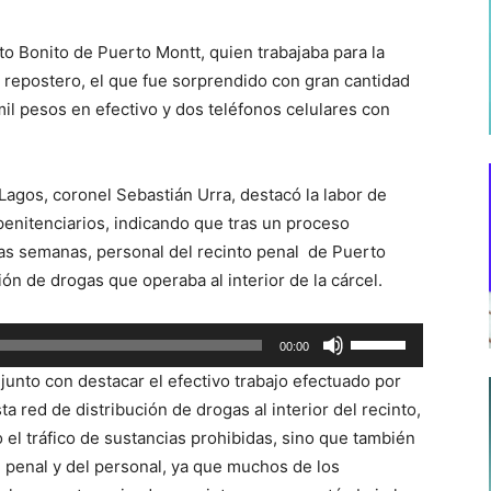
to Bonito de Puerto Montt, quien trabajaba para la
repostero, el que fue sorprendido con gran cantidad
mil pesos en efectivo y dos teléfonos celulares con
Lagos, coronel Sebastián Urra, destacó la labor de
 penitenciarios, indicando que tras un proceso
ias semanas, personal del recinto penal de Puerto
ón de drogas que operaba al interior de la cárcel.
Utiliza
00:00
las
 junto con destacar el efectivo trabajo efectuado por
teclas
a red de distribución de drogas al interior del recinto,
de
 el tráfico de sustancias prohibidas, sino que también
flecha
n penal y del personal, ya que muchos de los
arriba/abajo