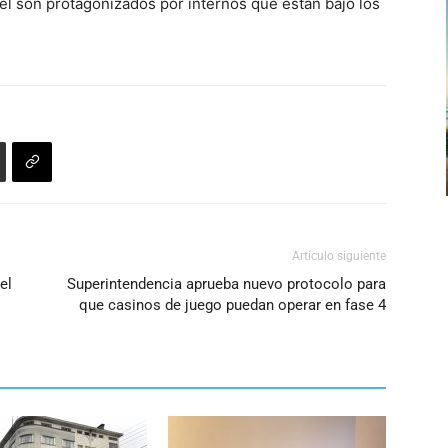
cel son protagonizados por internos que están bajo los
para
aumentar
o
disminuir
el
volumen.
Artículo siguiente
el
Superintendencia aprueba nuevo protocolo para
que casinos de juego puedan operar en fase 4