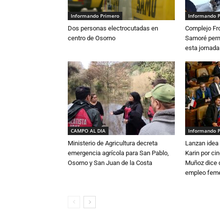
Informando Primero
Informando 
Dos personas electrocutadas en
Complejo Fro
centro de Osorno
Samoré perm
esta jornada
CAMPO AL DIA
Informando 
Ministerio de Agricultura decreta
Lanzan idea 
emergencia agrícola para San Pablo,
Karin por ci
Osorno y San Juan de la Costa
Muñoz dice 
empleo fem