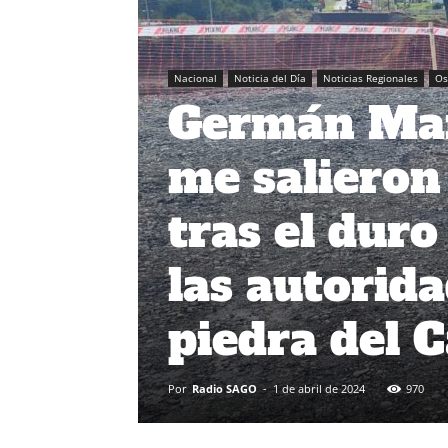
Nacional
Noticia del Día
Noticias Regionales
Os
Germán Manc
me salieron
tras el dur
las autorid
piedra del 
Por
Radio SAGO
-
1 de abril de 2024
970