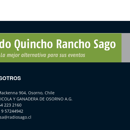
SOTROS
Mackenna 904, Osorno, Chile
ICOLA Y GANADERA DE OSORNO A.G.
64 223 2160
 9 57244942
sa@radiosago.cl