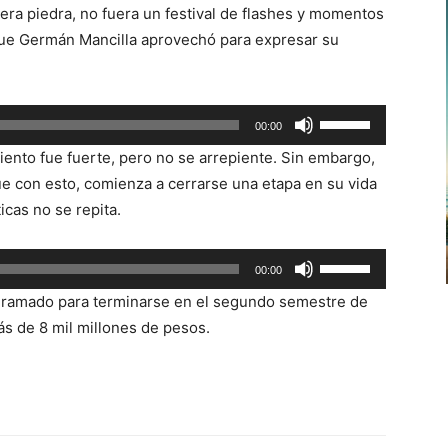
mera piedra, no fuera un festival de flashes y momentos
flecha
que Germán Mancilla aprovechó para expresar su
arriba/abajo
para
aumentar
Utiliza
00:00
o
las
disminuir
ento fue fuerte, pero no se arrepiente. Sin embargo,
teclas
el
ue con esto, comienza a cerrarse una etapa en su vida
de
volumen.
icas no se repita.
flecha
arriba/abajo
Utiliza
00:00
para
las
aumentar
gramado para terminarse en el segundo semestre de
teclas
o
ás de 8 mil millones de pesos.
de
disminuir
flecha
el
arriba/abajo
volumen.
para
aumentar