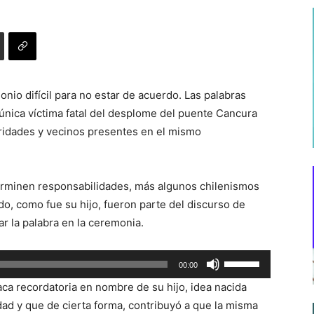
nio difícil para no estar de acuerdo. Las palabras
 única víctima fatal del desplome del puente Cancura
oridades y vecinos presentes en el mismo
terminen responsabilidades, más algunos chilenismos
o, como fue su hijo, fueron parte del discurso de
r la palabra en la ceremonia.
Utiliza
00:00
las
aca recordatoria en nombre de su hijo, idea nacida
teclas
dad y que de cierta forma, contribuyó a que la misma
de