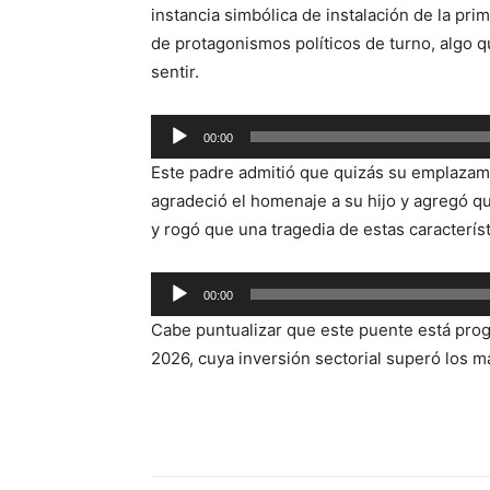
instancia simbólica de instalación de la pri
de protagonismos políticos de turno, algo 
sentir.
Reproductor
00:00
de
Este padre admitió que quizás su emplazami
audio
agradeció el homenaje a su hijo y agregó q
y rogó que una tragedia de estas característ
Reproductor
00:00
de
Cabe puntualizar que este puente está pro
audio
2026, cuya inversión sectorial superó los m