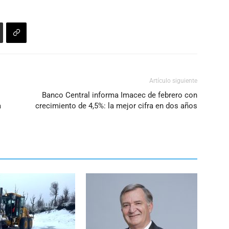
o
disminuir
el
volumen.
Artículo siguiente
Banco Central informa Imacec de febrero con
a
crecimiento de 4,5%: la mejor cifra en dos años