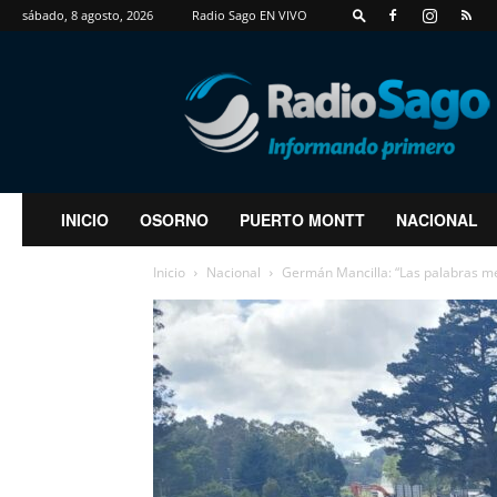
sábado, 8 agosto, 2026
Radio Sago EN VIVO
RadioSago
INICIO
OSORNO
PUERTO MONTT
NACIONAL
Inicio
Nacional
Germán Mancilla: “Las palabras me 