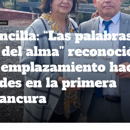
orno
illa: “Las palabra
 del alma” reconoci
o emplazamiento ha
ades en la primera
Cancura