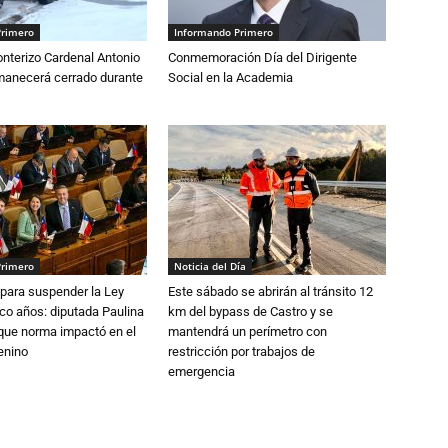
Primero
Informando Primero
nterizo Cardenal Antonio
Conmemoración Día del Dirigente
anecerá cerrado durante
Social en la Academia
Primero
Noticia del Día
para suspender la Ley
Este sábado se abrirán al tránsito 12
nco años: diputada Paulina
km del bypass de Castro y se
que norma impactó en el
mantendrá un perímetro con
enino
restricción por trabajos de
emergencia