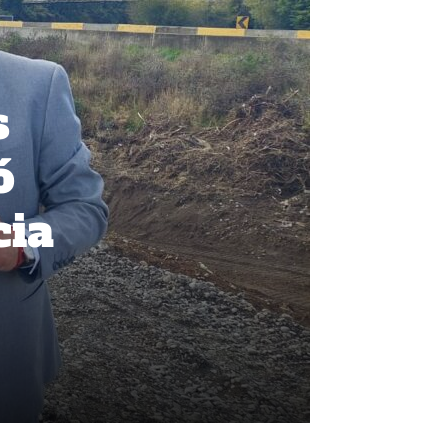
s
ó
cia