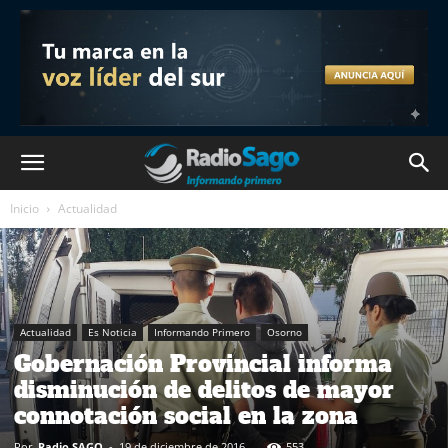
Inicio
Actualidad
Actualidad
Es Noticia
Informando Primero
Osorno
Gobernación Provincial informa
disminución de delitos de mayor
connotación social en la zona
Por
Radio SAGO
-
19 de diciembre de 2016
553