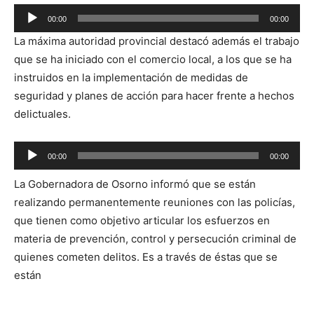
Reproductor
00:00
00:00
de
La máxima autoridad provincial destacó además el trabajo
audio
que se ha iniciado con el comercio local, a los que se ha
instruidos en la implementación de medidas de
seguridad y planes de acción para hacer frente a hechos
delictuales.
Reproductor
00:00
00:00
de
La Gobernadora de Osorno informó que se están
audio
realizando permanentemente reuniones con las policías,
que tienen como objetivo articular los esfuerzos en
materia de prevención, control y persecución criminal de
quienes cometen delitos. Es a través de éstas que se
están