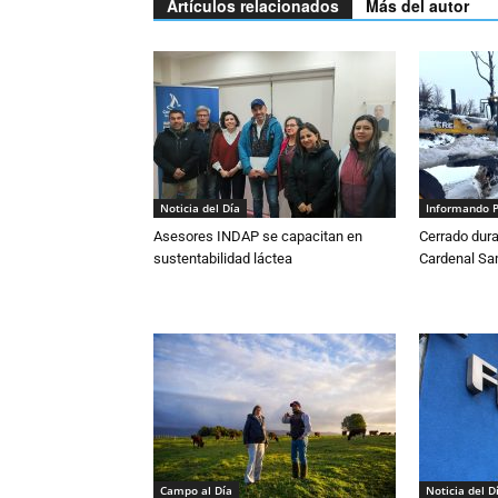
Artículos relacionados
Más del autor
Noticia del Día
Informando 
Asesores INDAP se capacitan en
Cerrado dura
sustentabilidad láctea
Cardenal S
Campo al Día
Noticia del D