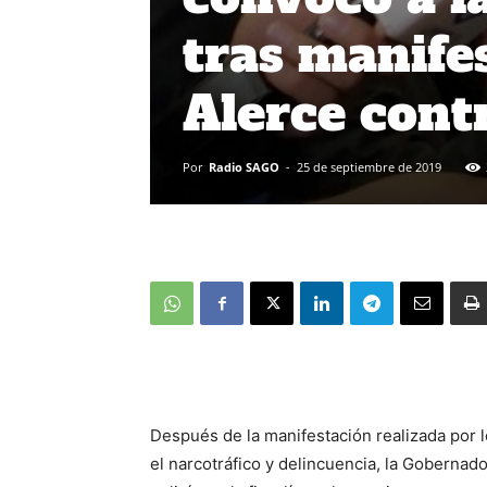
tras manife
Alerce cont
Por
Radio SAGO
-
25 de septiembre de 2019
Después de la manifestación realizada por 
el narcotráfico y delincuencia, la Gobernad