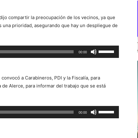
 dijo compartir la preocupación de los vecinos, ya que
es una prioridad, asegurando que hay un despliegue de
Utiliza
00:00
las
teclas
de
convocó a Carabineros, PDI y la Fiscalía, para
flecha
 de Alerce, para informar del trabajo que se está
arriba/abajo
para
aumentar
Utiliza
00:00
o
las
disminuir
teclas
el
de
volumen.