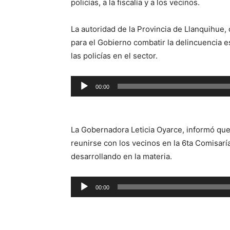
policías, a la fiscalía y a los vecinos.
La autoridad de la Provincia de Llanquihue,
para el Gobierno combatir la delincuencia 
las policías en el sector.
Reproductor
00:00
de
audio
La Gobernadora Leticia Oyarce, informó que 
reunirse con los vecinos en la 6ta Comisaría
desarrollando en la materia.
Reproductor
00:00
de
audio