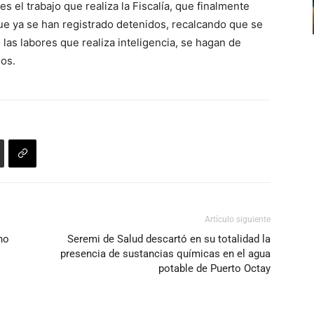
s el trabajo que realiza la Fiscalía, que finalmente
flecha
ue ya se han registrado detenidos, recalcando que se
arriba/abajo
 las labores que realiza inteligencia, se hagan de
para
os.
aumentar
o
disminuir
el
volumen.
Artículo siguiente
no
Seremi de Salud descartó en su totalidad la
presencia de sustancias químicas en el agua
potable de Puerto Octay