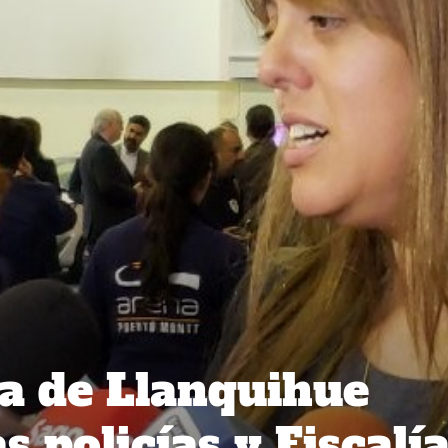
a de Llanquihue
s policías y Fiscalía