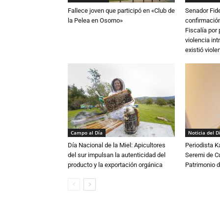
Fallece joven que participó en «Club de
Senador Fide
la Pelea en Osorno»
confirmación
Fiscalía por
violencia in
existió violen
Campo al Día
Noticia del D
Día Nacional de la Miel: Apicultores
Periodista 
del sur impulsan la autenticidad del
Seremi de Cul
producto y la exportación orgánica
Patrimonio d