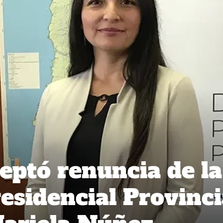
eptó renuncia de la
esidencial Provinci