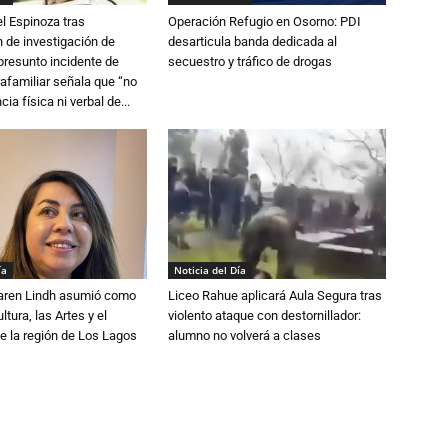
l Espinoza tras
Operación Refugio en Osorno: PDI
 de investigación de
desarticula banda dedicada al
 presunto incidente de
secuestro y tráfico de drogas
trafamiliar señala que “no
cia física ni verbal de...
ía
Noticia del Día
Karen Lindh asumió como
Liceo Rahue aplicará Aula Segura tras
tura, las Artes y el
violento ataque con destornillador:
e la región de Los Lagos
alumno no volverá a clases