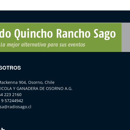
SOTROS
Mackenna 904, Osorno, Chile
ICOLA Y GANADERA DE OSORNO A.G.
64 223 2160
 9 57244942
sa@radiosago.cl