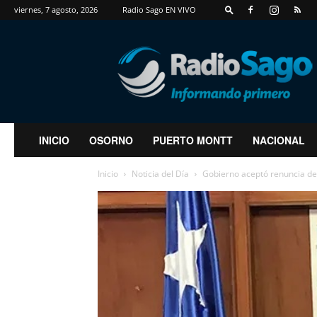
viernes, 7 agosto, 2026
Radio Sago EN VIVO
RadioSago
INICIO
OSORNO
PUERTO MONTT
NACIONAL
Inicio
Noticia del Día
Gobierno aceptó renuncia de 