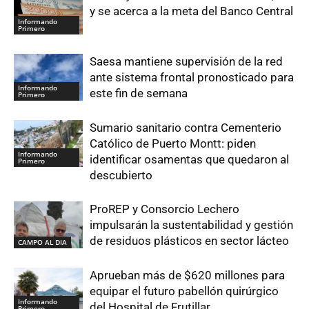
y se acerca a la meta del Banco Central
Informando
Primero
Saesa mantiene supervisión de la red
ante sistema frontal pronosticado para
Informando
este fin de semana
Primero
Sumario sanitario contra Cementerio
Católico de Puerto Montt: piden
Informando
identificar osamentas que quedaron al
Primero
descubierto
ProREP y Consorcio Lechero
impulsarán la sustentabilidad y gestión
de residuos plásticos en sector lácteo
CAMPO AL DIA
Aprueban más de $620 millones para
equipar el futuro pabellón quirúrgico
Informando
del Hospital de Frutillar
Primero