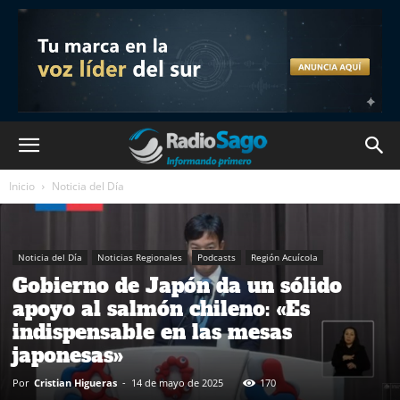
Inicio
Noticia del Día
Noticia del Día
Noticias Regionales
Podcasts
Región Acuícola
Gobierno de Japón da un sólido
apoyo al salmón chileno: «Es
indispensable en las mesas
japonesas»
Por
Cristian Higueras
-
14 de mayo de 2025
170