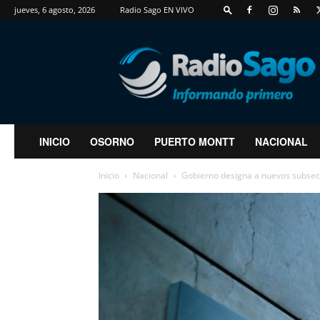
jueves, 6 agosto, 2026
Radio Sago EN VIVO
RadioSago
INICIO
OSORNO
PUERTO MONTT
NACIONAL
Inicio
Nacional
Gobierno designa a nuevos subsecr