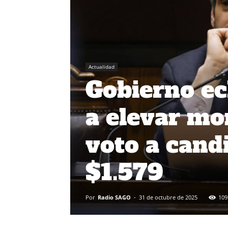
Actualidad
Gobierno ec
a elevar mo
voto a cand
$1.579
Por
Radio SAGO
-
31 de octubre de 2025
109