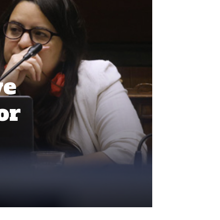
ve
or