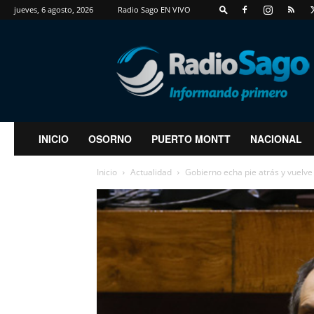
jueves, 6 agosto, 2026
Radio Sago EN VIVO
RadioSago
INICIO
OSORNO
PUERTO MONTT
NACIONAL
Inicio
Actualidad
Gobierno echa pie atrás y vuelve