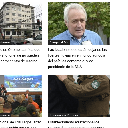
Primero
Campo al Día
d de Osorno clarifica que
Las lecciones que están dejando las
alto tonelaje no pueden
fuertes lluvias en el mundo agrícola
 sector centro de Osorno
del país las comenta el Vice-
presidente de la SNA
Primero
Informando Primero
gional de Los Lagos lanzó
Establecimiento educacional de
 innovación por $4.000
Osorno da a conocer medidas ante