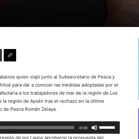
lacios quien viajó junto al Subsecretario de Pesca y
Chiloé para dar a conocer las medidas adoptadas por el
fectaría a los trabajadores de mar de la región de Los
la región de Aysén tras el rechazo en la última
rio de Pesca Román Zelaya.
Utiliza
00:00
las
 región de los Lagos aprobaron la propuesta del