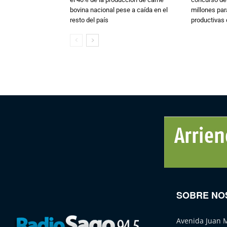
bovina nacional pese a caída en el
millones par
resto del país
productivas d
SOBRE NO
Avenida Juan 