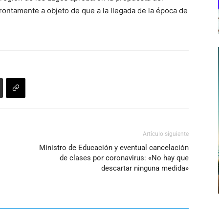
teclas
ontamente a objeto de que a la llegada de la época de
de
flecha
arriba/abajo
para
aumentar
o
disminuir
el
volumen.
Artículo siguiente
Ministro de Educación y eventual cancelación
de clases por coronavirus: «No hay que
descartar ninguna medida»