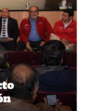
cto
ón