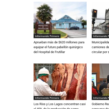
Informando Primero
Informando 
Aprueban más de $620 millones para
Municipalida
equipar el futuro pabellón quirúrgico
camiones de 
del Hospital de Frutillar
circular por
Informando Primero
Informando 
Los Ríos y Los Lagos concentran casi
Gobierno Re
el 40% de la producción de carne
concurso de