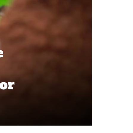
e
por