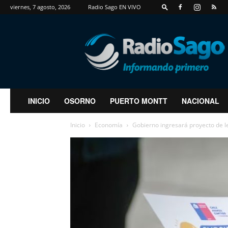
viernes, 7 agosto, 2026
Radio Sago EN VIVO
RadioSago
INICIO
OSORNO
PUERTO MONTT
NACIONAL
Inicio
Economía
Gobierno ingresará proyecto de ley