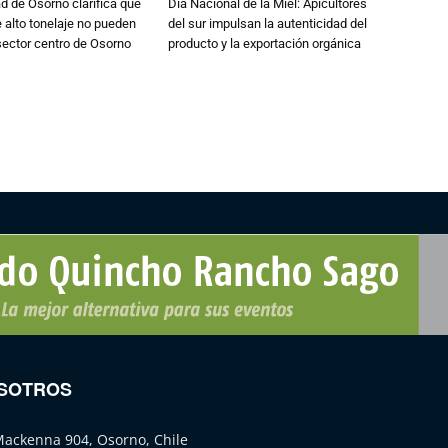
d de Osorno clarifica que
Día Nacional de la Miel: Apicultores
alto tonelaje no pueden
del sur impulsan la autenticidad del
 sector centro de Osorno
producto y la exportación orgánica
SOTROS
Mackenna 904, Osorno, Chile