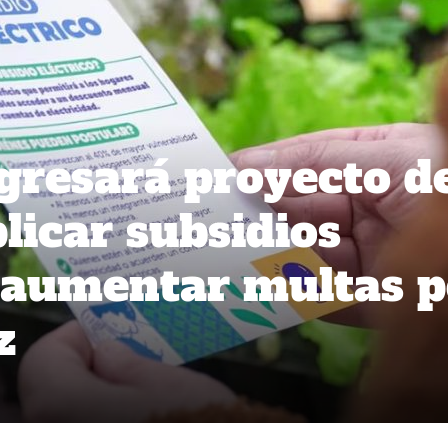
gresará proyecto d
plicar subsidios
y aumentar multas 
z