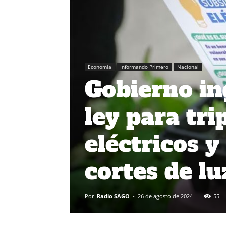
Economía
Informando Primero
Nacional
Gobierno in
ley para tri
eléctricos 
cortes de lu
Por
Radio SAGO
-
26 de agosto de 2024
55