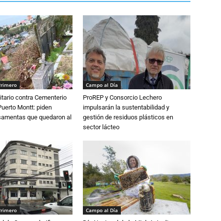
Primero
Campo al Día
tario contra Cementerio
ProREP y Consorcio Lechero
Puerto Montt: piden
impulsarán la sustentabilidad y
osamentas que quedaron al
gestión de residuos plásticos en
sector lácteo
Primero
Campo al Día