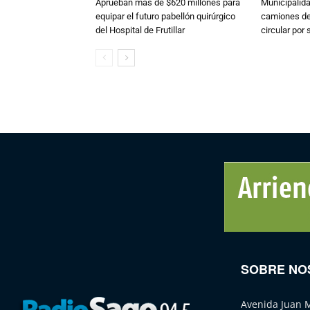
Aprueban más de $620 millones para
Municipalida
equipar el futuro pabellón quirúrgico
camiones de 
del Hospital de Frutillar
circular por
SOBRE NO
Avenida Juan 