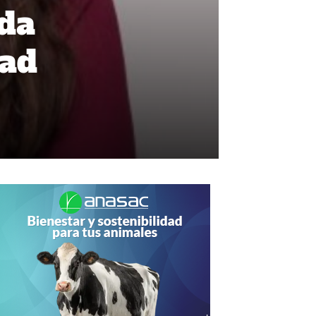
da
dad