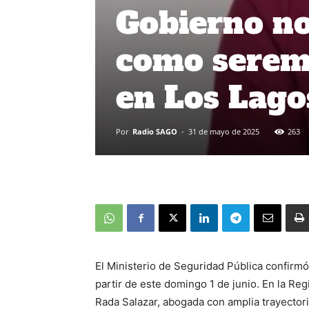
Gobierno no
como seremi
en Los Lago
Por
Radio SAGO
-
31 de mayo de 2025
263
El Ministerio de Seguridad Pública confirmó
partir de este domingo 1 de junio. En la Reg
Rada Salazar, abogada con amplia trayectoria