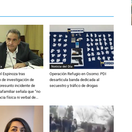
ía
Noticia del Día
l Espinoza tras
Operación Refugio en Osorno: PDI
 de investigación de
desarticula banda dedicada al
 presunto incidente de
secuestro y tráfico de drogas
trafamiliar señala que “no
cia física ni verbal de...