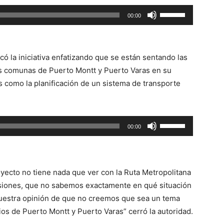
Utiliza
00:00
las
teclas
de
có la iniciativa enfatizando que se están sentando las
flecha
as comunas de Puerto Montt y Puerto Varas en su
arriba/abajo
s como la planificación de un sistema de transporte
para
aumentar
o
Utiliza
00:00
disminuir
las
el
teclas
volumen.
de
yecto no tiene nada que ver con la Ruta Metropolitana
flecha
esiones, que no sabemos exactamente en qué situación
arriba/abajo
nuestra opinión de que no creemos que sea un tema
para
ipios de Puerto Montt y Puerto Varas” cerró la autoridad.
aumentar