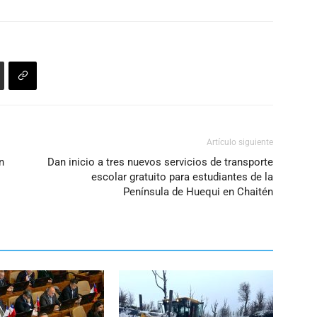
o
disminuir
el
volumen.
Artículo siguiente
n
Dan inicio a tres nuevos servicios de transporte
escolar gratuito para estudiantes de la
Península de Huequi en Chaitén