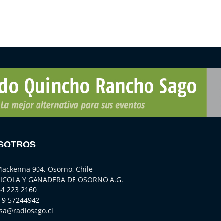
SOTROS
Mackenna 904, Osorno, Chile
ICOLA Y GANADERA DE OSORNO A.G.
64 223 2160
 9 57244942
sa@radiosago.cl