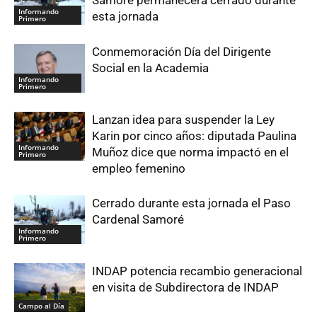
Samoré permanecerá cerrado durante
Informando
esta jornada
Primero
Conmemoración Día del Dirigente
Social en la Academia
Informando
Primero
Lanzan idea para suspender la Ley
Karin por cinco años: diputada Paulina
Informando
Muñoz dice que norma impactó en el
Primero
empleo femenino
Cerrado durante esta jornada el Paso
Cardenal Samoré
Informando
Primero
INDAP potencia recambio generacional
en visita de Subdirectora de INDAP
Campo al Día