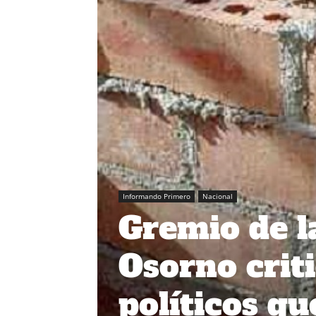
Informando Primero
Nacional
Gremio de l
Osorno crit
políticos q