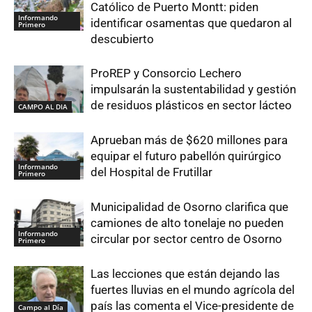
Católico de Puerto Montt: piden
Informando
identificar osamentas que quedaron al
Primero
descubierto
ProREP y Consorcio Lechero
impulsarán la sustentabilidad y gestión
de residuos plásticos en sector lácteo
CAMPO AL DIA
Aprueban más de $620 millones para
equipar el futuro pabellón quirúrgico
Informando
del Hospital de Frutillar
Primero
Municipalidad de Osorno clarifica que
camiones de alto tonelaje no pueden
Informando
circular por sector centro de Osorno
Primero
Las lecciones que están dejando las
fuertes lluvias en el mundo agrícola del
país las comenta el Vice-presidente de
Campo al Día