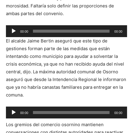
morosidad. Faltaría solo definir las proporciones de
ambas partes del convenio.
Reproductor
00:00
00:00
de
El alcalde Jaime Bertin aseguró que este tipo de
audio
gestiones forman parte de las medidas que están
intentando como municipio para ayudar a solventar la
crisis económica, ya que no han recibido ayuda del nivel
central, dijo. La máxima autoridad comunal de Osorno
aseguró que desde la Intendencia Regional le informaron
que ya no habría canastas familiares para entregar en la
comuna.
Reproductor
00:00
00:00
de
Los gremios del comercio osornino mantienen
audio
conversaciones con distintas autoridades para reactivar