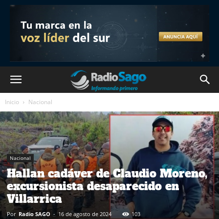
Inicio
Nacional
Nacional
Hallan cadáver de Claudio Moreno,
excursionista desaparecido en
Villarrica
Por
Radio SAGO
-
16 de agosto de 2024
103