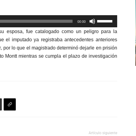
arriba/abajo
para
Utiliza
aumentar
00:00
las
o
 su esposa, fue catalogado como un peligro para la
teclas
disminuir
ue el imputado ya registraba antecedentes anteriores
de
el
ar, por lo que el magistrado determinó dejarle en prisión
flecha
volumen.
rto Montt mientras se cumpla el plazo de investigación
arriba/abajo
para
aumentar
o
disminuir
el
volumen.
Artículo siguiente