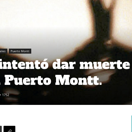
iales
Puerto Montt
ntentó dar muerte
n Puerto Montt.
1752