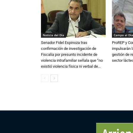
Noticia del Día
Campo al Día
Senador Fidel Espinoza tras
ProREP y Co
confirmación de investigación de
impulsarán l
Fiscalía por presunto incidente de
gestión de r
violencia intrafamiliar señala que “no
sector lácte
existió violencia física ni verbal de...