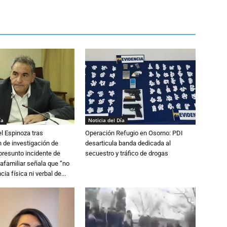
ía
Noticia del Día
l Espinoza tras
Operación Refugio en Osorno: PDI
 de investigación de
desarticula banda dedicada al
 presunto incidente de
secuestro y tráfico de drogas
trafamiliar señala que “no
cia física ni verbal de...