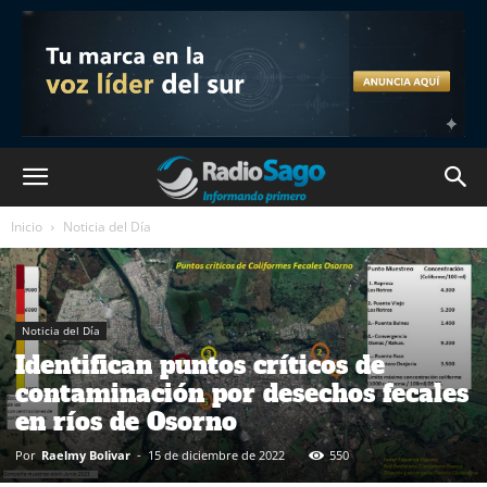
Inicio
Noticia del Día
Noticia del Día
Identifican puntos críticos de
contaminación por desechos fecales
en ríos de Osorno
Por
Raelmy Bolivar
-
15 de diciembre de 2022
550