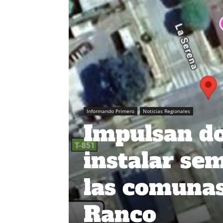
Informando Primero
Noticias Regionales
Impulsan do
instalar se
las comunas
Ranco