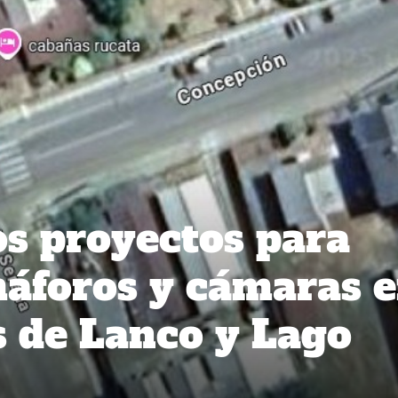
s proyectos para
máforos y cámaras 
 de Lanco y Lago