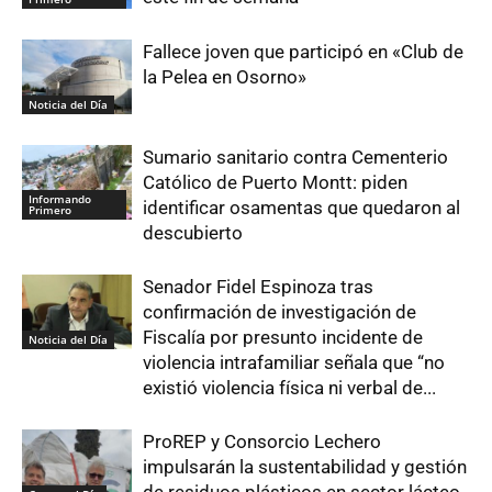
Fallece joven que participó en «Club de
la Pelea en Osorno»
Noticia del Día
Sumario sanitario contra Cementerio
Católico de Puerto Montt: piden
Informando
identificar osamentas que quedaron al
Primero
descubierto
Senador Fidel Espinoza tras
confirmación de investigación de
Fiscalía por presunto incidente de
Noticia del Día
violencia intrafamiliar señala que “no
existió violencia física ni verbal de...
ProREP y Consorcio Lechero
impulsarán la sustentabilidad y gestión
de residuos plásticos en sector lácteo