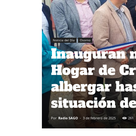
Noticia del Día
Osorno
Inauguran n
Hogar de Cr
albergar ha
situación de
Por
Radio SAGO
-
3 de febrero de 2025
261