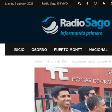
jueves, 6 agosto, 2026
Radio Sago EN VIVO
RadioSago
INICIO
OSORNO
PUERTO MONTT
NACIONAL
Inicio
Noticia del Día
Inauguran nueva hospedería d