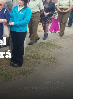
el
drá