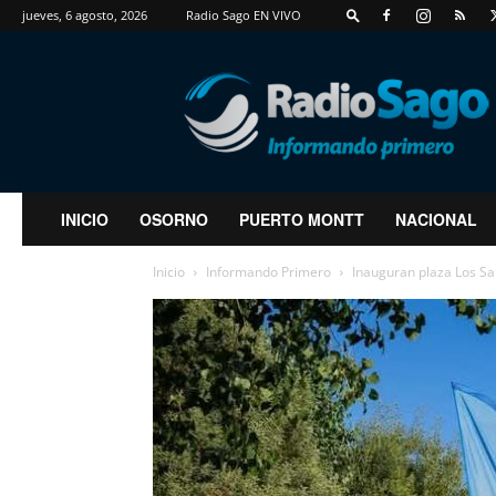
jueves, 6 agosto, 2026
Radio Sago EN VIVO
RadioSago
INICIO
OSORNO
PUERTO MONTT
NACIONAL
Inicio
Informando Primero
Inauguran plaza Los Sau