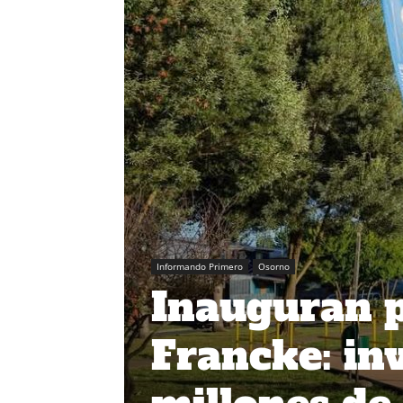
Informando Primero
Osorno
Inauguran p
Francke: in