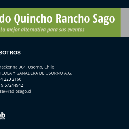
SOTROS
Mackenna 904, Osorno, Chile
ICOLA Y GANADERA DE OSORNO A.G.
64 223 2160
 9 57244942
sa@radiosago.cl