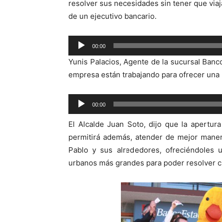
resolver sus necesidades sin tener que viaj
de un ejecutivo bancario.
Reproductor
00:00
de
Yunis Palacios, Agente de la sucursal Ban
audio
empresa están trabajando para ofrecer una m
Reproductor
00:00
de
El Alcalde Juan Soto, dijo que la apertu
audio
permitirá además, atender de mejor maner
Pablo y sus alrededores, ofreciéndoles u
urbanos más grandes para poder resolver cu