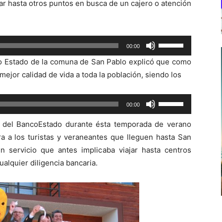
ar hasta otros puntos en busca de un cajero o atención
Utiliza
00:00
las
co Estado de la comuna de San Pablo explicó que como
teclas
ejor calidad de vida a toda la población, siendo los
de
flecha
Utiliza
00:00
arriba/abajo
las
para
ra del BancoEstado durante ésta temporada de verano
teclas
aumentar
a a los turistas y veraneantes que lleguen hasta San
de
o
n servicio que antes implicaba viajar hasta centros
flecha
disminuir
alquier diligencia bancaria.
arriba/abajo
el
para
volumen.
aumentar
o
disminuir