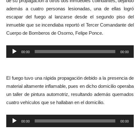
de su propagación a otros dos inmuebles colindantes, dejando
además a cuatro personas lesionadas, una de ellas logró
escapar del fuego al lanzarse desde el segundo piso del
inmueble que se incendiaba reportó el Tercer Comandante del
Cuerpo de Bomberos de Osorno, Felipe Ponce.
Reproductor
00:00
00:00
de
audio
El fuego tuvo una rápida propagación debido a la presencia de
material altamente inflamable, pues en dicho domicilio operaba
un taller de pintura automotriz, resultando además quemados
cuatro vehículos que se hallaban en el domicilio.
Reproductor
00:00
00:00
de
audio