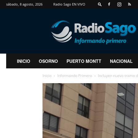
sábado, 8 agosto, 2026
Radio Sago EN VIVO
RadioSago
INICIO
OSORNO
PUERTO MONTT
NACIONAL
Inicio
Informando Primero
Incluyen nuevo tramo d