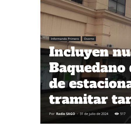
Informando Primero
Osorno
Incluyen nu
Baquedano d
de estacion
tramitar ta
Por
Radio SAGO
-
31 de julio de 2024
517