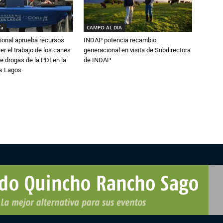
ía
CAMPO AL DIA
ional aprueba recursos
INDAP potencia recambio
er el trabajo de los canes
generacional en visita de Subdirectora
e drogas de la PDI en la
de INDAP
os Lagos