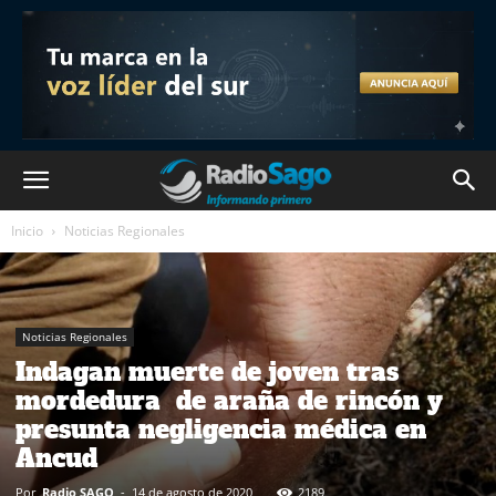
Inicio
Noticias Regionales
Noticias Regionales
Indagan muerte de joven tras
mordedura de araña de rincón y
presunta negligencia médica en
Ancud
Por
Radio SAGO
-
14 de agosto de 2020
2189