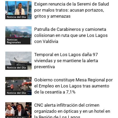
Exigen renuncia de la Seremi de Salud
por malos tratos: acusan portazos,
gritos y amenazas
Noticia del Día
Patrulla de Carabineros y camioneta
colisionan en ruta que une Los Lagos
Noticias
con Valdivia
Regionales
Temporal en Los Lagos daña 97
viviendas y se mantiene la alerta
preventiva
Noticia del Día
Gobierno constituye Mesa Regional por
el Empleo en Los Lagos tras aumento
de la cesantía a 7,1%
Noticia del Día
CNC alerta infiltración del crimen
organizado en ópticas y en un hotel en
la Región de Los Lagos
Noticia del Día