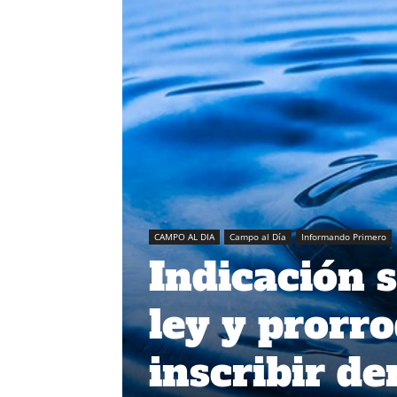
CAMPO AL DIA
Campo al Día
Informando Primero
Indicación s
ley y prorr
inscribir d