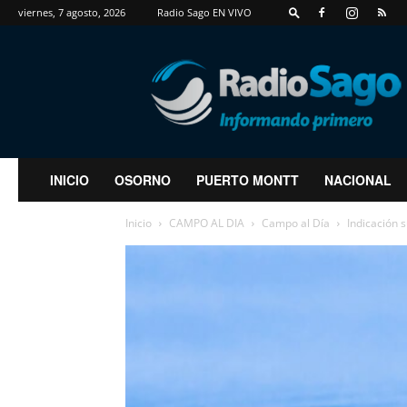
viernes, 7 agosto, 2026
Radio Sago EN VIVO
RadioSago
INICIO
OSORNO
PUERTO MONTT
NACIONAL
Inicio
CAMPO AL DIA
Campo al Día
Indicación s