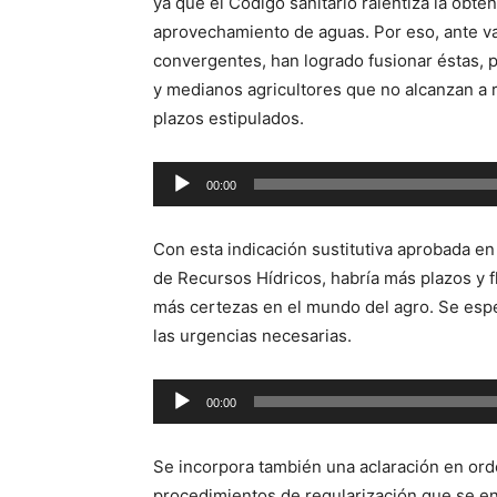
ya que el Código sanitario ralentiza la obt
aprovechamiento de aguas. Por eso, ante var
convergentes, han logrado fusionar éstas, 
y medianos agricultores que no alcanzan a re
plazos estipulados.
Reproductor
00:00
de
audio
Con esta indicación sustitutiva aprobada en
de Recursos Hídricos, habría más plazos y f
más certezas en el mundo del agro. Se esp
las urgencias necesarias.
Reproductor
00:00
de
audio
Se incorpora también una aclaración en orden
procedimientos de regularización que se en