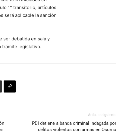
flecha
lo 1° transitorio, artículos
arriba/abajo
es será aplicable la sanción
para
aumentar
o
e ser debatida en sala y
disminuir
trámite legislativo.
el
volumen.
Artículo siguiente
ón
PDI detiene a banda criminal indagada por
es
delitos violentos con armas en Osorno