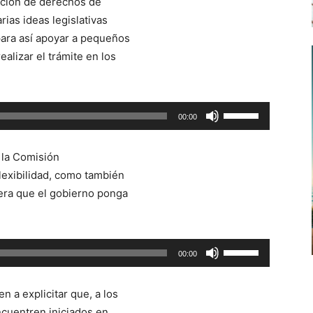
ención de derechos de
ias ideas legislativas
para así apoyar a pequeños
alizar el trámite en los
Utiliza
00:00
las
teclas
 la Comisión
de
lexibilidad, como también
flecha
era que el gobierno ponga
arriba/abajo
para
aumentar
Utiliza
00:00
o
las
disminuir
teclas
el
 a explicitar que, a los
de
volumen.
cuentren iniciados en