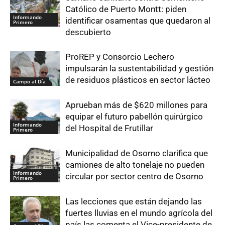
Católico de Puerto Montt: piden
Informando
identificar osamentas que quedaron al
Primero
descubierto
ProREP y Consorcio Lechero
impulsarán la sustentabilidad y gestión
de residuos plásticos en sector lácteo
Campo al Día
Aprueban más de $620 millones para
equipar el futuro pabellón quirúrgico
Informando
del Hospital de Frutillar
Primero
Municipalidad de Osorno clarifica que
camiones de alto tonelaje no pueden
Informando
circular por sector centro de Osorno
Primero
Las lecciones que están dejando las
fuertes lluvias en el mundo agrícola del
país las comenta el Vice-presidente de