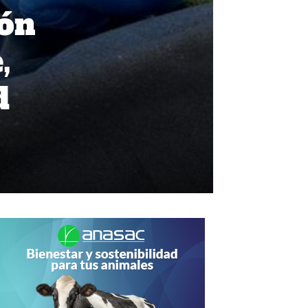
ión
,
d