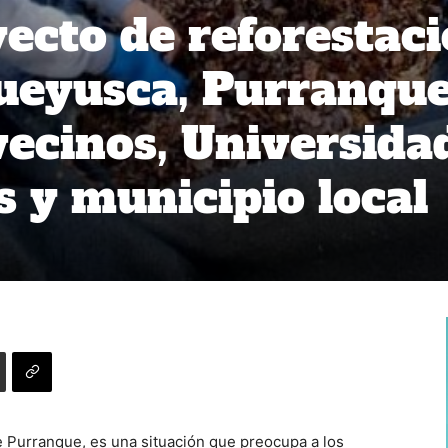
yecto de reforestac
ueyusca, Purranque
ecinos, Universida
s y municipio local
e Purranque, es una situación que preocupa a los