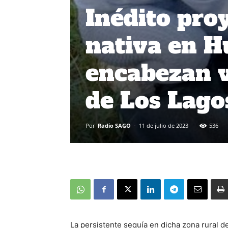
Inédito pro
nativa en H
encabezan v
de Los Lago
Por
Radio SAGO
-
11 de julio de 2023
536
La persistente sequía en dicha zona rural d