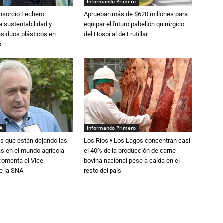
Informando Primero
nsorcio Lechero
Aprueban más de $620 millones para
a sustentabilidad y
equipar el futuro pabellón quirúrgico
esiduos plásticos en
del Hospital de Frutillar
o
IA
Informando Primero
s que están dejando las
Los Ríos y Los Lagos concentran casi
ias en el mundo agrícola
el 40% de la producción de carne
 comenta el Vice-
bovina nacional pese a caída en el
e la SNA
resto del país