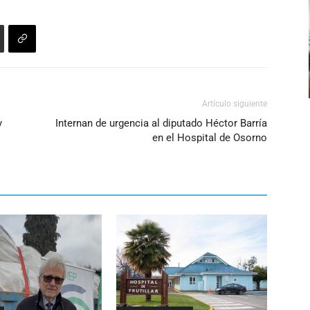
o
disminuir
el
volumen.
Artículo siguiente
y
Internan de urgencia al diputado Héctor Barría
en el Hospital de Osorno