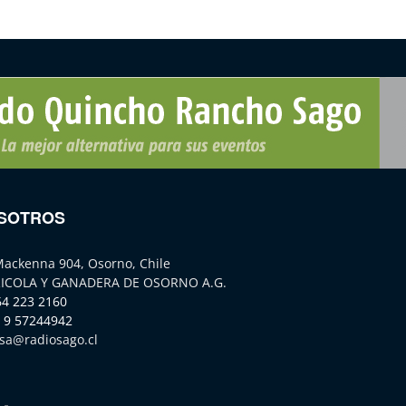
SOTROS
Mackenna 904, Osorno, Chile
ICOLA Y GANADERA DE OSORNO A.G.
64 223 2160
 9 57244942
sa@radiosago.cl