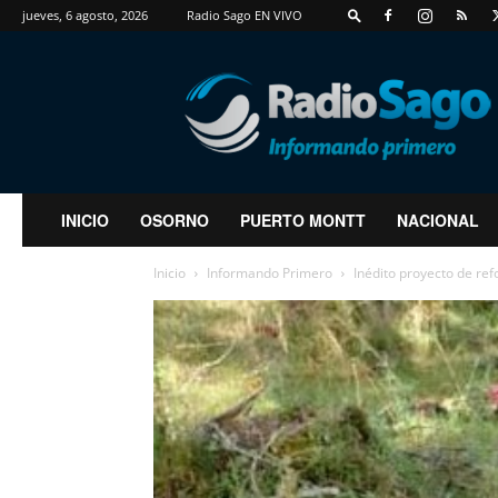
jueves, 6 agosto, 2026
Radio Sago EN VIVO
RadioSago
INICIO
OSORNO
PUERTO MONTT
NACIONAL
Inicio
Informando Primero
Inédito proyecto de re