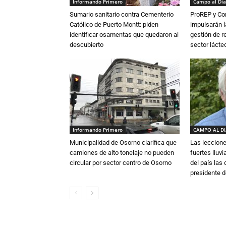
Informando Primero
Campo al Día
Sumario sanitario contra Cementerio
ProREP y Co
Católico de Puerto Montt: piden
impulsarán l
identificar osamentas que quedaron al
gestión de r
descubierto
sector lácte
Informando Primero
CAMPO AL D
Municipalidad de Osorno clarifica que
Las leccione
camiones de alto tonelaje no pueden
fuertes lluv
circular por sector centro de Osorno
del país las
presidente d