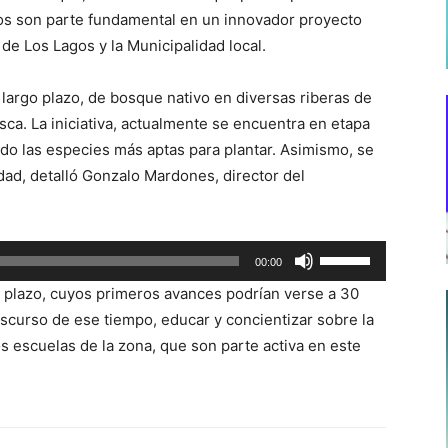
los son parte fundamental en un innovador proyecto
de Los Lagos y la Municipalidad local.
 largo plazo, de bosque nativo en diversas riberas de
sca. La iniciativa, actualmente se encuentra en etapa
ndo las especies más aptas para plantar. Asimismo, se
idad, detalló Gonzalo Mardones, director del
Utiliza
00:00
las
o plazo, cuyos primeros avances podrían verse a 30
teclas
scurso de ese tiempo, educar y concientizar sobre la
de
s escuelas de la zona, que son parte activa en este
flecha
arriba/abajo
para
aumentar