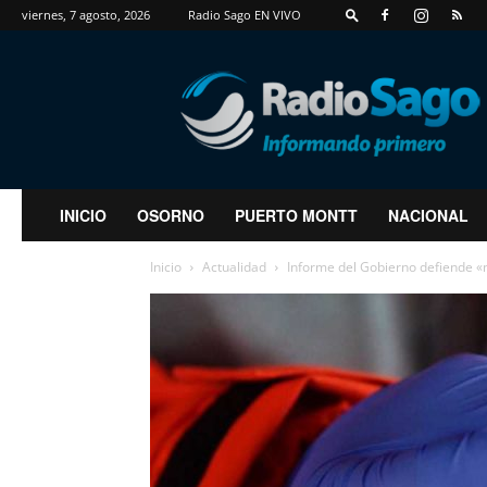
viernes, 7 agosto, 2026
Radio Sago EN VIVO
RadioSago
INICIO
OSORNO
PUERTO MONTT
NACIONAL
Inicio
Actualidad
Informe del Gobierno defiende «