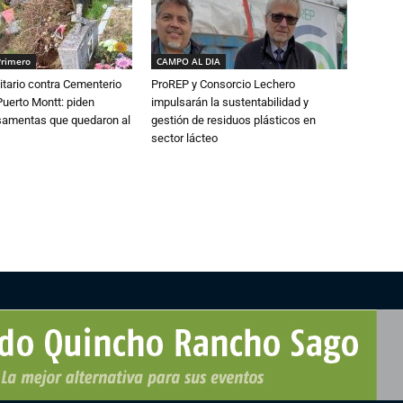
Primero
CAMPO AL DIA
tario contra Cementerio
ProREP y Consorcio Lechero
Puerto Montt: piden
impulsarán la sustentabilidad y
osamentas que quedaron al
gestión de residuos plásticos en
sector lácteo