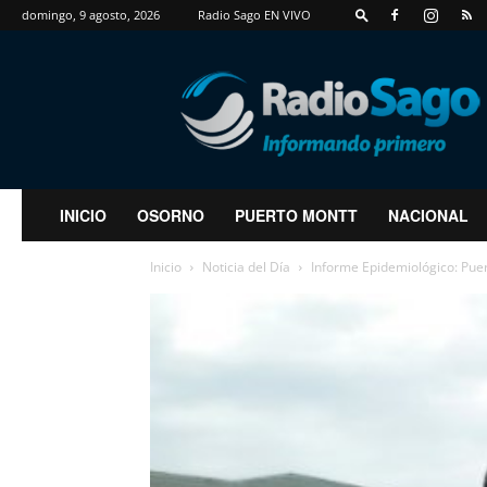
domingo, 9 agosto, 2026
Radio Sago EN VIVO
RadioSago
INICIO
OSORNO
PUERTO MONTT
NACIONAL
Inicio
Noticia del Día
Informe Epidemiológico: Puer