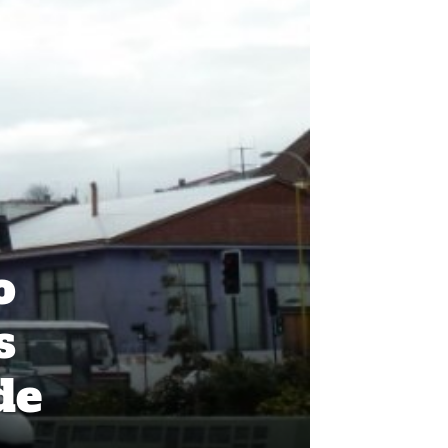
o
s
de