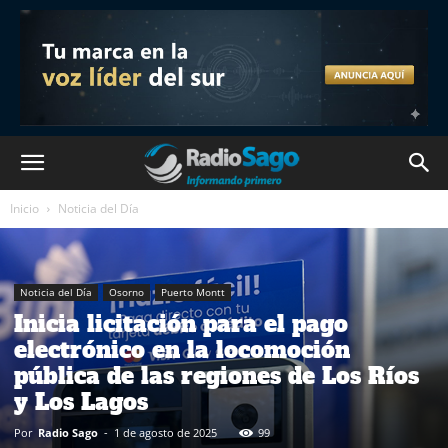
Inicio
Noticia del Día
Noticia del Día
Osorno
Puerto Montt
Inicia licitación para el pago
electrónico en la locomoción
pública de las regiones de Los Ríos
y Los Lagos
Por
Radio Sago
-
1 de agosto de 2025
99