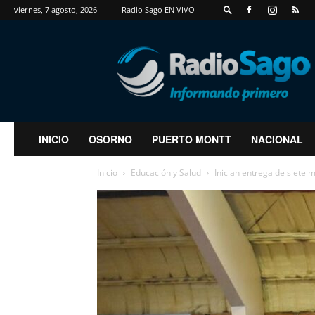
viernes, 7 agosto, 2026
Radio Sago EN VIVO
RadioSago
INICIO
OSORNO
PUERTO MONTT
NACIONAL
Inicio
Educación y Salud
Inician entrega de siete 