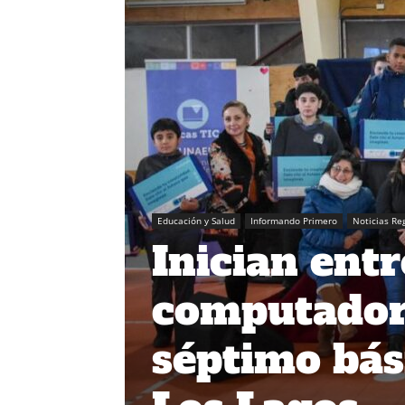
Educación y Salud
Informando Primero
Noticias Re
Inician entr
computadore
séptimo bás