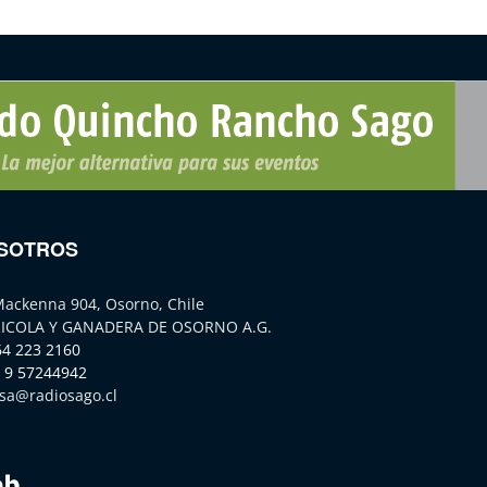
SOTROS
Mackenna 904, Osorno, Chile
ICOLA Y GANADERA DE OSORNO A.G.
64 223 2160
 9 57244942
sa@radiosago.cl