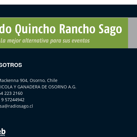
SOTROS
Mackenna 904, Osorno, Chile
ICOLA Y GANADERA DE OSORNO A.G.
64 223 2160
 9 57244942
sa@radiosago.cl