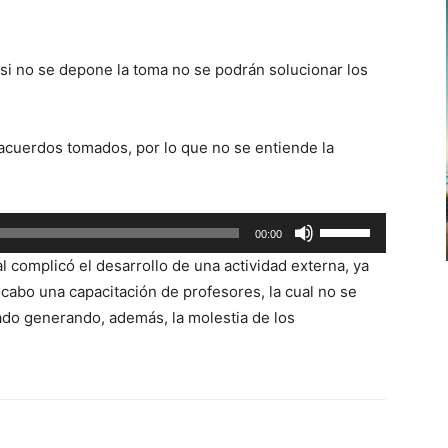
teclas
de
flecha
ue si no se depone la toma no se podrán solucionar los
arriba/abajo
para
aumentar
acuerdos tomados, por lo que no se entiende la
o
disminuir
el
Utiliza
00:00
volumen.
las
l complicó el desarrollo de una actividad externa, ya
teclas
cabo una capacitación de profesores, la cual no se
de
ado generando, además, la molestia de los
flecha
arriba/abajo
para
aumentar
o