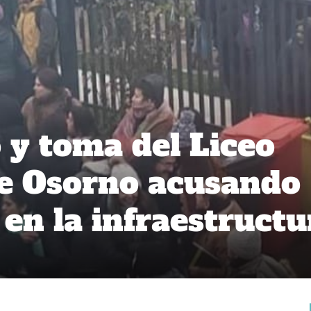
 y toma del Liceo
de Osorno acusando
 en la infraestructu