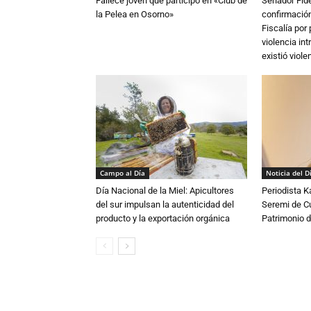
Fallece joven que participó en «Club de
Senador Fide
la Pelea en Osorno»
confirmación
Fiscalía por
violencia in
existió violen
Campo al Día
Noticia del D
Día Nacional de la Miel: Apicultores
Periodista 
del sur impulsan la autenticidad del
Seremi de Cul
producto y la exportación orgánica
Patrimonio d