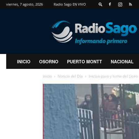
viernes, 7 agosto, 2026
Radio Sago EN VIVO
RadioSago
INICIO
OSORNO
PUERTO MONTT
NACIONAL
Inicio
Noticia del Día
Inician paro y toma del Liceo