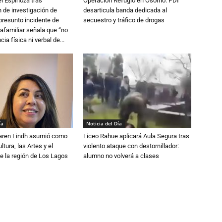
l Espinoza tras
Operación Refugio en Osorno: PDI
 de investigación de
desarticula banda dedicada al
 presunto incidente de
secuestro y tráfico de drogas
trafamiliar señala que “no
cia física ni verbal de...
ía
Noticia del Día
Karen Lindh asumió como
Liceo Rahue aplicará Aula Segura tras
tura, las Artes y el
violento ataque con destornillador:
e la región de Los Lagos
alumno no volverá a clases