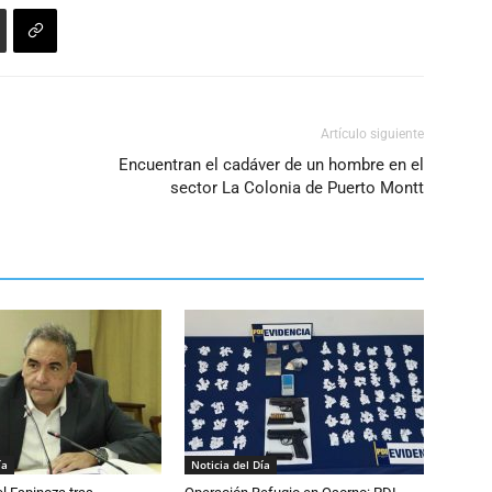
disminuir
el
volumen.
Artículo siguiente
Encuentran el cadáver de un hombre en el
sector La Colonia de Puerto Montt
ía
Noticia del Día