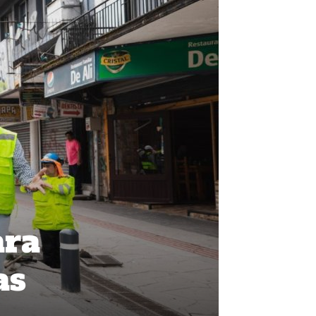
ara
as