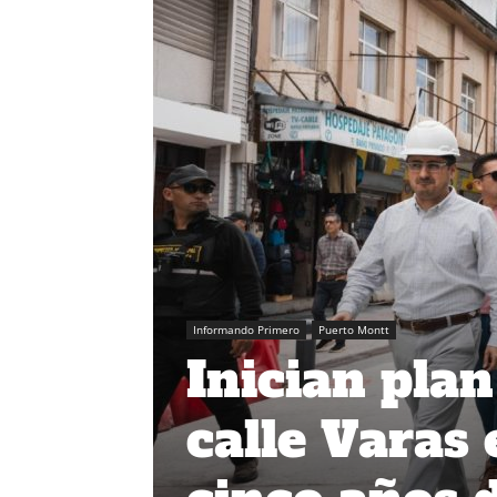
Informando Primero
Puerto Montt
Inician pla
calle Varas