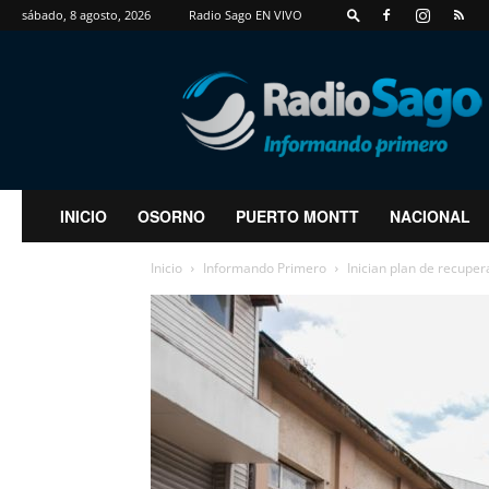
sábado, 8 agosto, 2026
Radio Sago EN VIVO
RadioSago
INICIO
OSORNO
PUERTO MONTT
NACIONAL
Inicio
Informando Primero
Inician plan de recuper