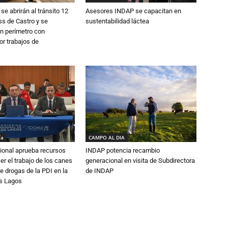
se abrirán al tránsito 12
Asesores INDAP se capacitan en
s de Castro y se
sustentabilidad láctea
n perímetro con
or trabajos de
ía
CAMPO AL DIA
ional aprueba recursos
INDAP potencia recambio
er el trabajo de los canes
generacional en visita de Subdirectora
e drogas de la PDI en la
de INDAP
os Lagos