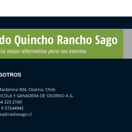
SOTROS
Mackenna 904, Osorno, Chile
ICOLA Y GANADERA DE OSORNO A.G.
64 223 2160
 9 57244942
sa@radiosago.cl