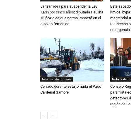
Lanzan idea para suspender la Ley
Este sábado 
Karin por cinco años: diputada Paulina
km del bypas
Muñoz dice que norma impactó en el
mantendrá u
empleo femenino
restricción p
emergencia
Informando Primero
Noticia del D
Cerrado durante esta jornada el Paso
Consejo Reg
Cardenal Samoré
para fortalec
detectores d
región de L