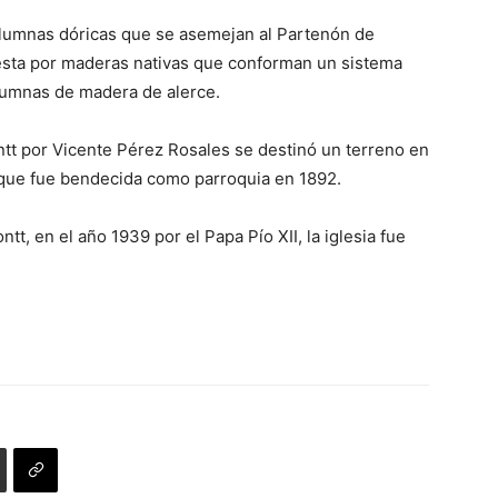
o
columnas dóricas que se asemejan al Partenón de
disminuir
uesta por maderas nativas que conforman un sistema
el
lumnas de madera de alerce.
volumen.
tt por Vicente Pérez Rosales se destinó un terreno en
a, que fue bendecida como parroquia en 1892.
t, en el año 1939 por el Papa Pío XII, la iglesia fue