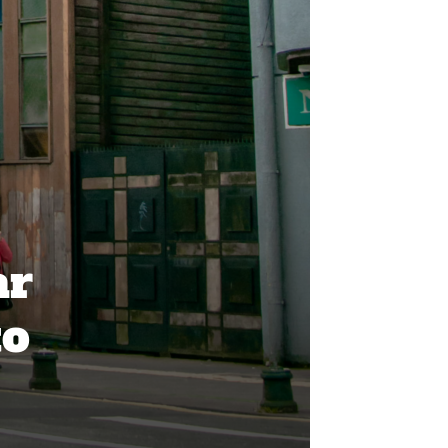
ar
to