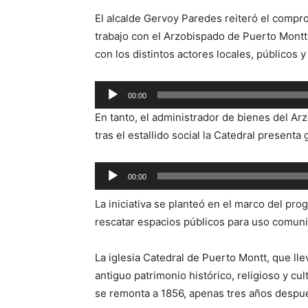
El alcalde Gervoy Paredes reiteró el comp
trabajo con el Arzobispado de Puerto Montt 
con los distintos actores locales, públicos y
Reproductor
00:00
de
En tanto, el administrador de bienes del Ar
audio
tras el estallido social la Catedral present
Reproductor
00:00
de
La iniciativa se planteó en el marco del pr
audio
rescatar espacios públicos para uso comunita
La iglesia Catedral de Puerto Montt, que l
antiguo patrimonio histórico, religioso y cu
se remonta a 1856, apenas tres años despué