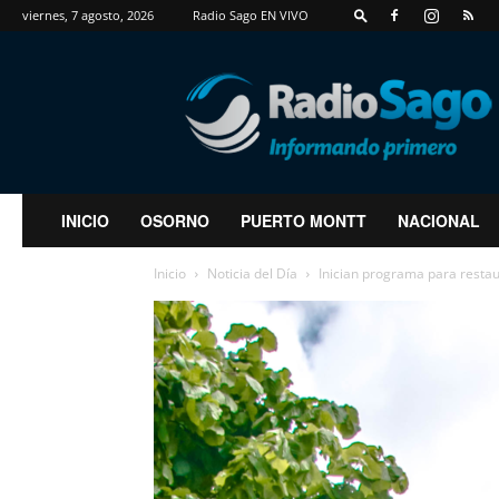
viernes, 7 agosto, 2026
Radio Sago EN VIVO
RadioSago
INICIO
OSORNO
PUERTO MONTT
NACIONAL
Inicio
Noticia del Día
Inician programa para restaur