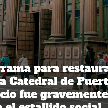
grama para restaur
la Catedral de Puer
icio fue gravemente
el estallido social