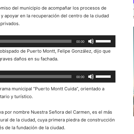
romiso del municipio de acompañar los procesos de
y apoyar en la recuperación del centro de la ciudad
 privados.
Utiliza
00:00
las
zobispado de Puerto Montt, Felipe González, dijo que
teclas
a graves daños en su fachada.
de
flecha
Utiliza
00:00
arriba/abajo
las
para
ograma municipal “Puerto Montt Cuida”, orientado a
teclas
aumentar
rio y turístico.
de
o
flecha
disminuir
leva por nombre Nuestra Señora del Carmen, es el más
arriba/abajo
el
ltural de la ciudad, cuya primera piedra de construcción
para
volumen.
s de la fundación de la ciudad.
aumentar