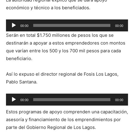
económico y técnico a los beneficiados.
Reproductor
00:00
00:00
de
Serán en total $1.750 millones de pesos los que se
audio
destinarán a apoyar a estos emprendedores con montos
que varían entre los 500 y los 700 mil pesos para cada
beneficiario.
Así lo expuso el director regional de Fosis Los Lagos,
Pablo Santana.
Reproductor
00:00
00:00
de
Estos programas de apoyo comprenden una capacitación,
audio
asesoría y financiamiento de los emprendimientos por
parte del Gobierno Regional de Los Lagos.